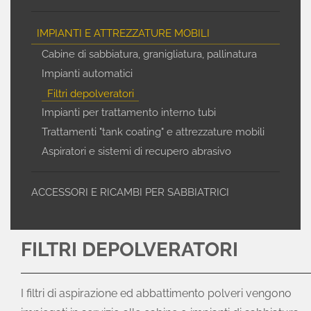
IMPIANTI E ATTREZZATURE MOBILI
Cabine di sabbiatura, granigliatura, pallinatura
Impianti automatici
Filtri depolveratori
Impianti per trattamento interno tubi
Trattamenti "tank coating" e attrezzature mobili
Aspiratori e sistemi di recupero abrasivo
ACCESSORI E RICAMBI PER SABBIATRICI
FILTRI DEPOLVERATORI
I filtri di aspirazione ed abbattimento polveri vengono