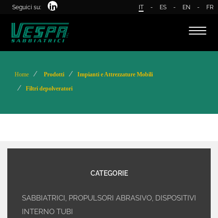
Seguici su:
IT
-
ES
-
EN
-
FR
Toggl
naviga
Home
Prodotti
Impianti e Attrezzature Mobili
Filtri depolveratori
CATEGORIE
SABBIATRICI, PROPULSORI ABRASIVO, DISPOSITIVI
INTERNO TUBI