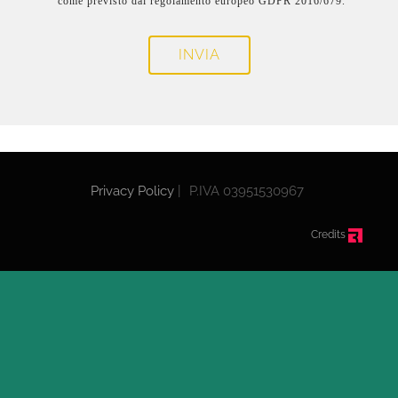
come previsto dal regolamento europeo GDPR 2016/679.
INVIA
Privacy Policy
|
P.IVA 03951530967
Credits