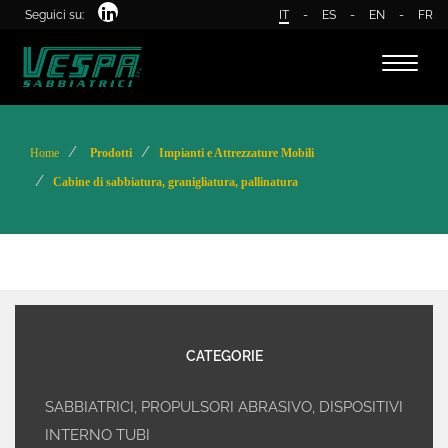
Seguici su:
IT
-
ES
-
EN
-
FR
Toggle
naviga
Home
Prodotti
Impianti e Attrezzature Mobili
Cabine di sabbiatura, granigliatura, pallinatura
CATEGORIE
SABBIATRICI, PROPULSORI ABRASIVO, DISPOSITIVI
INTERNO TUBI