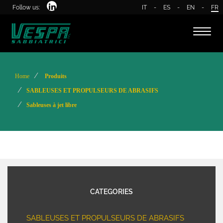
Follow us:
IT
-
ES
-
EN
-
FR
Toggl
naviga
Home
Produits
SABLEUSES ET PROPULSEURS DE ABRASIFS
Sableuses à jet libre
CATEGORIES
SABLEUSES ET PROPULSEURS DE ABRASIFS