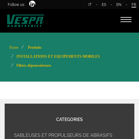
Follow us:
IT
-
ES
-
EN
-
FR
Toggl
naviga
Home
Produits
INSTALLATIONS ET EQUIPEMENTS MOBILES
Filtres dépoussiéreurs
CATEGORIES
SABLEUSES ET PROPULSEURS DE ABRASIFS