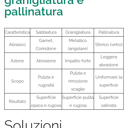
pallinatura
Caratteristica
Sabbiatura
Granigliatura
Pallinatura
Garnet,
Metallico
Abrasivo
Sferico (vetro)
Corindone
(angolare)
Leggera
Azione
Abrasione
Impatto forte
abrasione
Pulizia e
Pulizia e
Uniformare la
Scopo
rimozione
rugosità
superficie
scaglie
Superficie
Superficie pulita
Superficie
Risultato
opaca e rugosa
e rugosa
satinata
Soluzioni