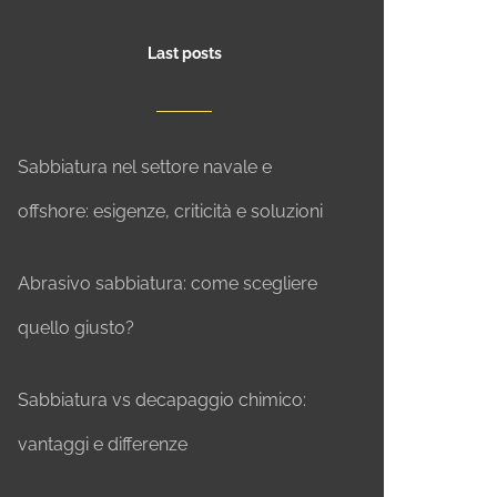
Last posts
Sabbiatura nel settore navale e
offshore: esigenze, criticità e soluzioni
Abrasivo sabbiatura: come scegliere
quello giusto?
Sabbiatura vs decapaggio chimico:
vantaggi e differenze