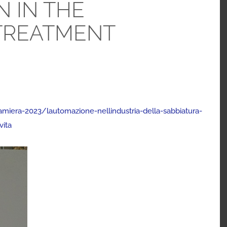
 IN THE
TREATMENT
amiera-2023/lautomazione-nellindustria-della-sabbiatura-
vita