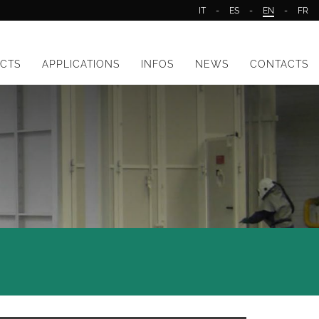
IT
-
ES
-
EN
-
FR
CTS
APPLICATIONS
INFOS
NEWS
CONTACTS