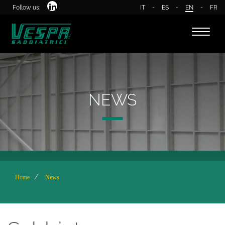
Follow us:
IT
-
ES
-
EN
-
FR
Toggle
naviga
NEWS
Home
News