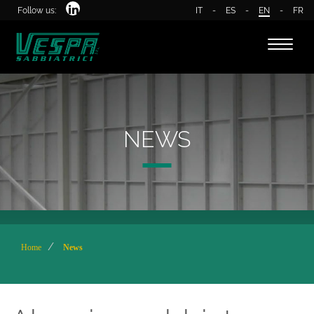
Follow us:
IT
-
ES
-
EN
-
FR
Toggle
naviga
NEWS
Home
News