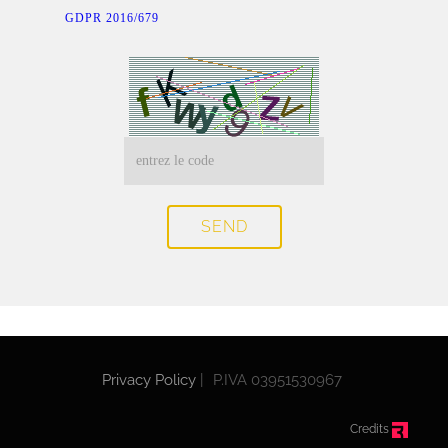
GDPR 2016/679
SEND
Privacy Policy
|
P.IVA 03951530967
Credits