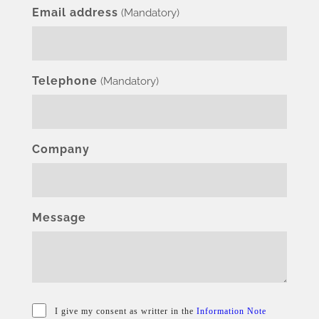
Email address
(Mandatory)
Telephone
(Mandatory)
Company
Message
I give my consent as writter in the
Information Note