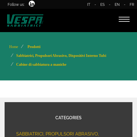
Follow us:
IT
-
ES
-
EN
-
FR
Toggl
naviga
Home
Prodotti
Sabbiatrici, Propulsori Abrasivo, Dispositivi Interno Tubi
Cabine di sabbiatura a maniche
CATEGORIES
SABBIATRICI, PROPULSORI ABRASIVO,