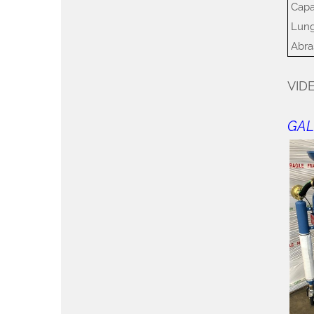
Capac
Lungh
Abras
VID
GAL