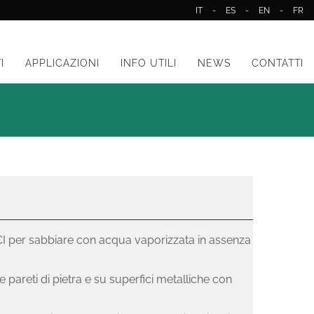
IT
-
ES
-
EN
-
FR
I
APPLICAZIONI
INFO UTILI
NEWS
CONTATTI
per sabbiare con acqua vaporizzata in assenza
e pareti di pietra e su superfici metalliche con