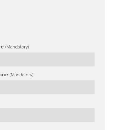
me
(Mandatory)
one
(Mandatory)