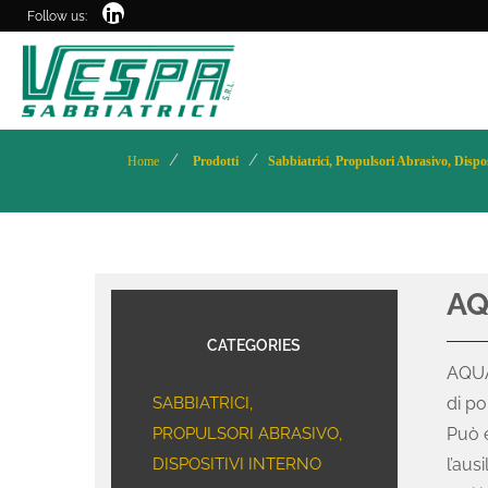
Follow us:
Home
Prodotti
Sabbiatrici, Propulsori Abrasivo, Dispo
AQ
CATEGORIES
AQUA
SABBIATRICI,
di po
PROPULSORI ABRASIVO,
Può e
DISPOSITIVI INTERNO
l’aus