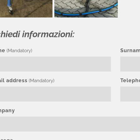
hiedi informazioni:
me
Surna
(Mandatory)
il address
Teleph
(Mandatory)
mpany