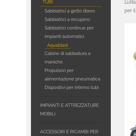
TUBI
L’uti
per i
Sabbiatrici a getto libero
Sabbiatrici a recupero
Sabbiatrici continue per
impianti automatici
Aquablast
Cabine di sabbiatura a
maniche
Propulsori per
alimentazione pneumatica
Dispositivi per interno tubi
IMPIANTI E ATTREZZATURE
MOBILI
ACCESSORI E RICAMBI PER