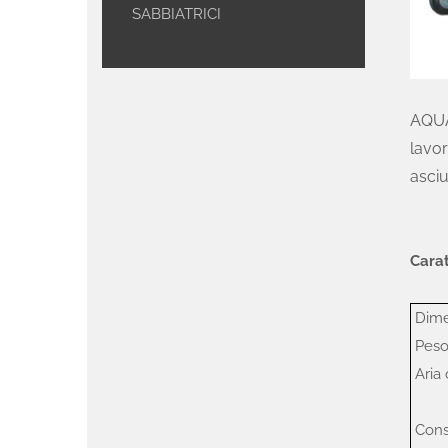
SABBIATRICI
AQUAB
lavor
asciu
Carat
Dime
Peso 
Aria 
Cons