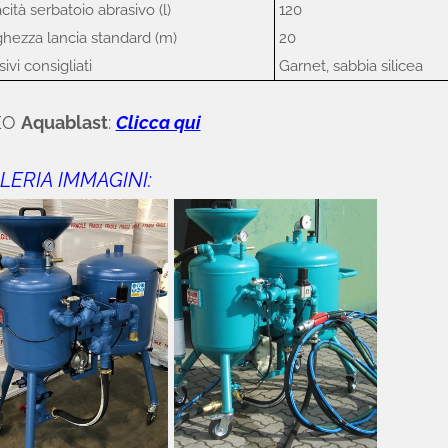
ità serbatoio abrasivo (l)
120
ezza lancia standard (m)
20
ivi consigliati
Garnet, sabbia silicea
EO
Aquablast
:
Clicca qui
LERIA IMMAGINI: