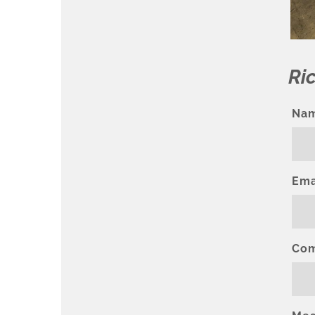
Ric
Na
Ema
Co