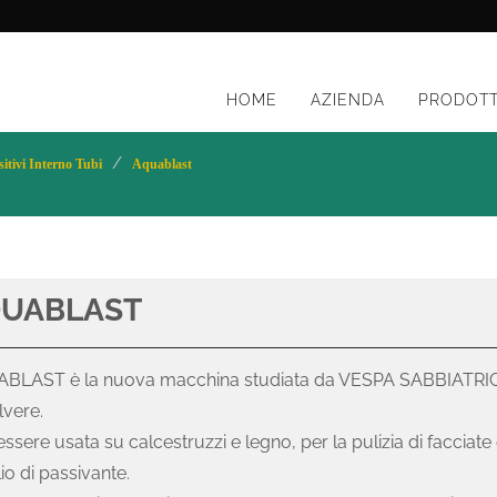
HOME
AZIENDA
PRODOTT
sitivi Interno Tubi
Aquablast
UABLAST
BLAST è la nuova macchina studiata da VESPA SABBIATRICI 
lvere.
ssere usata su calcestruzzi e legno, per la pulizia di facciate 
ilio di passivante.